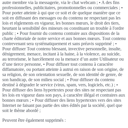
autre membre via la messagerie, via le chat webcam ; • A des fins
professionnelles, publicitaires, promotionnelles ou commerciales ; •
Pour porter atteinte à qui que ce soit et de quelque manière que ce
soit en diffusant des messages ou du contenu ne respectant pas les
lois et règlements en vigueur, les bonnes mœurs, le droit des tiers,
heurtant la sensibilité des mineurs ou constituant un trouble à l'ordre
public ; • Pour fournir du contenu contraire aux dispositions de la
charte éditoriale de notre service et aux bonnes mœurs. Tout contenu
contrevenant sera systématiquement et sans préavis supprimé ; •
Pour diffuser Tout contenu blessant, invective personnelle, insulte,
dénigrement, menace, incitant à la haine, à la violence, au suicide,
au terrorisme, le harcèlement ou la menace d’un autre Utilisateur ou
d’une tierce personne, • Pour diffuser tout contenu à caractère
diffamatoire, ou portant atteinte à autrui en raison de son origine, de
sa religion, de son orientation sexuelle, de son identité de genre, de
son handicap, de son milieu social ; • Pour diffuser du contenu
destiné à dégrader le service (virus, spam, vers, logiciels, etc.) ; •
Pour diffuser des liens hypertextes pour des sites ne respectant pas
les lois en vigueur dans son pays, à caractère illégal et contraires aux
bonnes mœurs ; • Pour diffuser des liens hypertextes vers des sites
Internet ne faisant pas partie des sites édités par la société, quel que
soit le thème abordé ;
Peuvent être également supprimés :