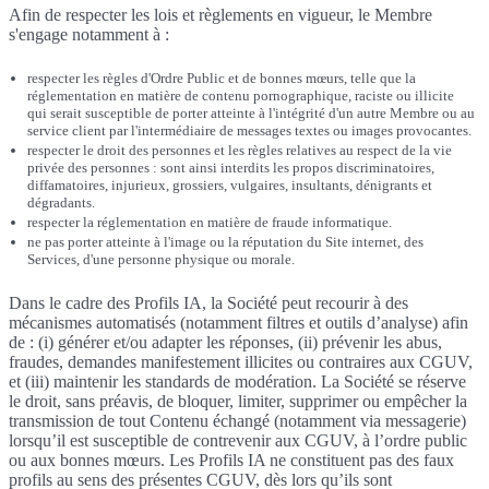
Afin de respecter les lois et règlements en vigueur, le Membre
s'engage notamment à :
respecter les règles d'Ordre Public et de bonnes mœurs, telle que la
réglementation en matière de contenu pornographique, raciste ou illicite
qui serait susceptible de porter atteinte à l'intégrité d'un autre Membre ou au
service client par l'intermédiaire de messages textes ou images provocantes.
respecter le droit des personnes et les règles relatives au respect de la vie
privée des personnes : sont ainsi interdits les propos discriminatoires,
diffamatoires, injurieux, grossiers, vulgaires, insultants, dénigrants et
dégradants.
respecter la réglementation en matière de fraude informatique.
ne pas porter atteinte à l'image ou la réputation du Site internet, des
Services, d'une personne physique ou morale.
Dans le cadre des Profils IA, la Société peut recourir à des
mécanismes automatisés (notamment filtres et outils d’analyse) afin
de : (i) générer et/ou adapter les réponses, (ii) prévenir les abus,
fraudes, demandes manifestement illicites ou contraires aux CGUV,
et (iii) maintenir les standards de modération. La Société se réserve
le droit, sans préavis, de bloquer, limiter, supprimer ou empêcher la
transmission de tout Contenu échangé (notamment via messagerie)
lorsqu’il est susceptible de contrevenir aux CGUV, à l’ordre public
ou aux bonnes mœurs. Les Profils IA ne constituent pas des faux
profils au sens des présentes CGUV, dès lors qu’ils sont